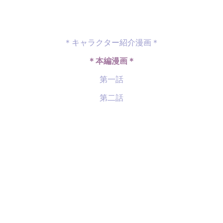
＊キャラクター紹介漫画＊
＊本編漫画＊
第一話
第二話